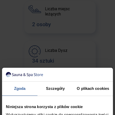
Liczba miejsc
leżących
2 osoby
Liczba Dysz
34 sztuki
Liczba podwodnego
Zgoda
Szczegóły
O plikach cookies
oświetlenie LED
9 sztuk
Niniejsza strona korzysta z plików cookie
Wykorzystujemy pliki cookie do spersonalizowania treści