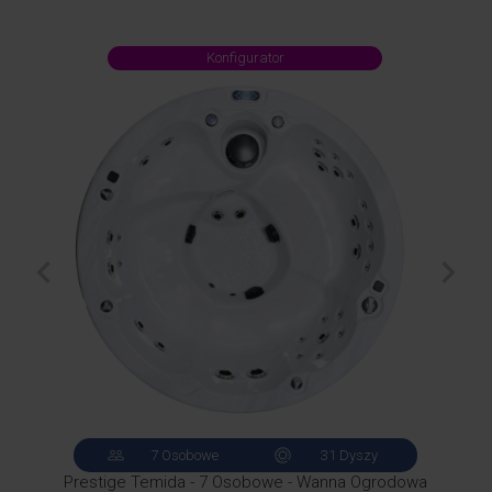
Konfigurator
chevron_left
chevron_right
7 Osobowe
31 Dyszy
 -
Prestige Temida - 7 Osobowe - Wanna Ogrodowa