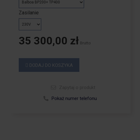
Zasilanie
35 300,00 zł
Brutto
DODAJ DO KOSZYKA
Zapytaj o produkt
Zadzwoń +48 664 113 007
Pokaż numer telefonu