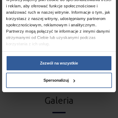
i reklam, aby oferować funkcje społecznościowe i
analizować ruch w naszej witrynie. Informacje o tym, jak
Pompa wodna
korzystasz z naszej witryny, udostępniamy partnerom
dwubiegowa 1 x 3HP
społecznościowym, reklamowym i analitycznym.
Partnerzy mogą połączyć te informacje z innymi danymi
otrzymanymi od Ciebie lub uzyskanymi podczas
korzystania z ich usług.
Pompa Cyrkulacyjna
Zezwól na wszystkie
brak
Spersonalizuj
Galeria