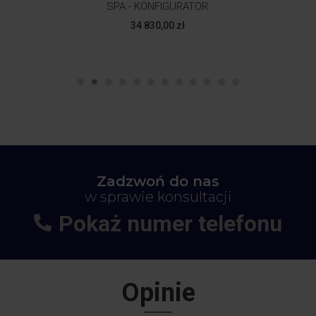
Com
SPA - KONFIGURATOR
Cena
34 830,00 zł
Zadzwoń do nas
w sprawie konsultacji
Pokaż numer telefonu
+48
664-113-007
Opinie