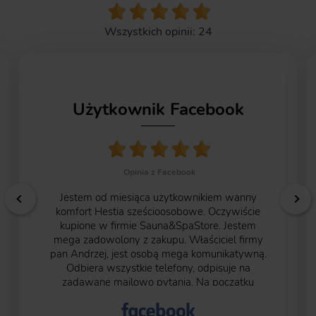
Wszystkich opinii: 24
Użytkownik Facebook
Opinia z Facebook
Jestem od miesiąca użytkownikiem wanny
komfort Hestia sześcioosobowe. Oczywiście
kupione w firmie Sauna&SpaStore. Jestem
mega zadowolony z zakupu. Właściciel firmy
pan Andrzej, jest osobą mega komunikatywną.
Odbiera wszystkie telefony, odpisuje na
zadawane mailowo pytania. Na początku
byłem pełen obaw ze względu na to, że trzeba
50% kwoty zapłacić przed rozpoczęciem