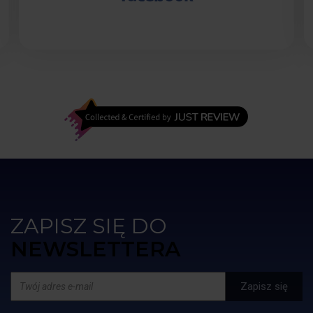
transakcji. Kolejne 50% kwoty przy wysłaniu
wanny na miejsce do mnie. Moje obawy były
bezpodstawne, wszystko przebiegło w jak
najlepszym porządku. Czas oczekiwania na
wannę to kilka miesięcy ale warto poczekać.
Najlepiej kąpać się po zmroku, wtedy
różnokolorowe oświetlenie wanny jak i fontann
zwala z nóg.
ZAPISZ SIĘ DO
NEWSLETTERA