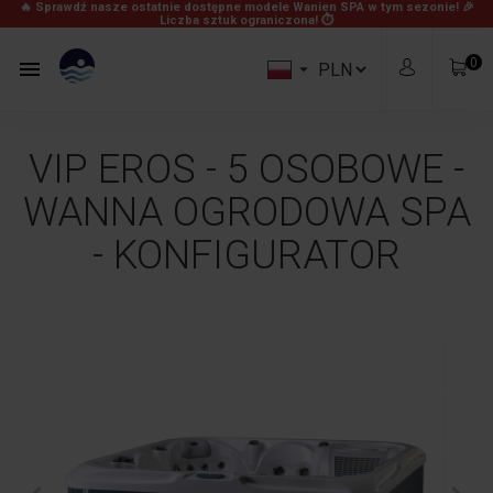
🔥 Sprawdź nasze ostatnie dostępne modele Wanien SPA w tym sezonie! 🎉
Liczba sztuk ograniczona! ⏱
0


VIP EROS - 5 OSOBOWE -
WANNA OGRODOWA SPA
- KONFIGURATOR
0,00 zł
Produkty
Za darmo!
Wysyłka
0,00 zł
Razem
Zobacz Koszyk