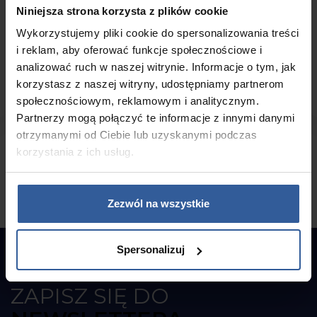
pan Andrzej, jest osobą mega komunikatywną.
Niniejsza strona korzysta z plików cookie
Odbiera wszystkie telefony, odpisuje na
zadawane mailowo pytania. Na początku
Wykorzystujemy pliki cookie do spersonalizowania treści
byłem pełen obaw ze względu na to, że trzeba
i reklam, aby oferować funkcje społecznościowe i
50% kwoty zapłacić przed rozpoczęciem
analizować ruch w naszej witrynie. Informacje o tym, jak
transakcji. Kolejne 50% kwoty przy wysłaniu
korzystasz z naszej witryny, udostępniamy partnerom
wanny na miejsce do mnie. Moje obawy były
społecznościowym, reklamowym i analitycznym.
bezpodstawne, wszystko przebiegło w jak
najlepszym porządku. Czas oczekiwania na
Partnerzy mogą połączyć te informacje z innymi danymi
wannę to kilka miesięcy ale warto poczekać.
otrzymanymi od Ciebie lub uzyskanymi podczas
Najlepiej kąpać się po zmroku, wtedy
korzystania z ich usług.
różnokolorowe oświetlenie wanny jak i fontann
zwala z nóg.
Zezwól na wszystkie
Spersonalizuj
ZAPISZ SIĘ DO