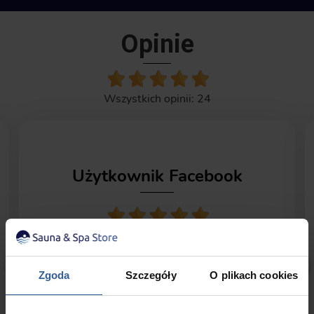
Realizacja Zamówienia
Opinie
Wszystkich opinii: 24
Użytkownik Facebook
Opinia z Facebook
Jestem od miesiąca użytkownikiem wanny
Zgoda
Szczegóły
O plikach cookies
komfort Hestia sześcioosobowe. Oczywiście
kupione w firmie Sauna&SpaStore. Jestem
mega zadowolony z zakupu. Właściciel firmy