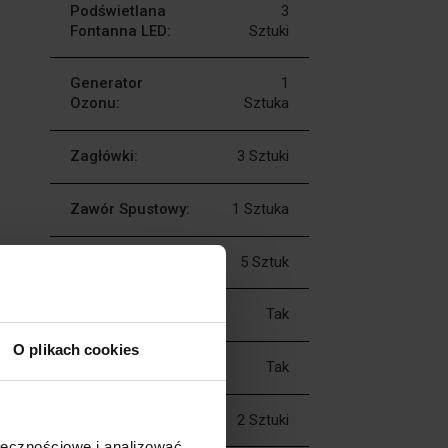
Podświetlana
3
Fontanna LED:
Sztuki
Generator
1
Ozonu:
Sztuka
Zagłówki:
3 Sztuki
Zawór Spustowy:
1 Sztuka
Zawór Dolotowy:
5 Sztuk
Pokrywa Termiczna:
Tak
O plikach cookies
Podstawa Dolna:
Tak
Wkład Filtra:
2 Sztuki
ołecznościowe i analizować