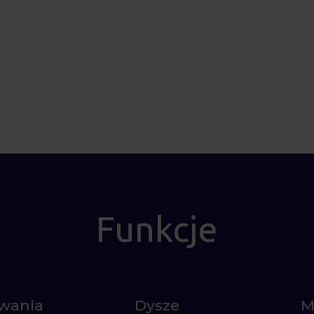
Funkcje
owania
Dysze
M