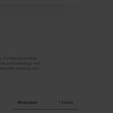
 Konfiguracji podlega
żenia podstawowego oraz
olorystyki obudowy oraz
Wodospad:
1 Sztuka