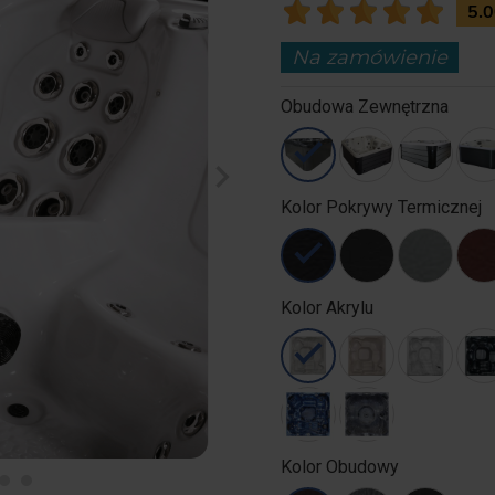
5.
Na zamówienie
Obudowa Zewnętrzna
chevron_right
Kolor Pokrywy Termicznej
Kolor Akrylu
Kolor Obudowy