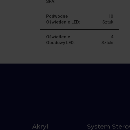
SPA:
Podwodne
10
Oświetlenie LED:
Sztuk
Oświetlenie
4
Obudowy LED:
Sztuki
Akryl
System Ster