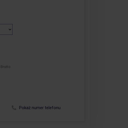
Brutto
Zadzwoń +48 664 113 007
Pokaż numer telefonu