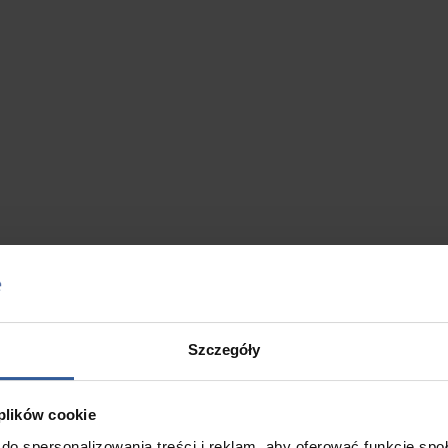
Szczegóły
 plików cookie
do spersonalizowania treści i reklam, aby oferować funkcje sp