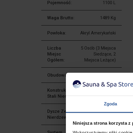
Pojemność:
1100 L
Waga Brutto:
1489 Kg
Powłoka:
Akryl Amerykański
Liczba
5 Osób (3 Miejsca
Miejsc
Siedzące, 2
Ogółem:
Miejsca Leżące)
Obudowa PVC:
Tak
Konstrukcja Stelażu Ze
Tak
Stali Nierdzewnej:
Zgoda
Dysze Ze Stali
68
Nierdzewnej:
Sztuk
Niniejsza strona korzysta z
System
Balboa
Wykorzystujemy pliki cookie 