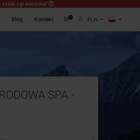
 sztuk ograniczona! ⏱
0


Blog
Kontakt
PLN
GRODOWA SPA -
0,00 zł
Za darmo!
0,00 zł
Zobacz Koszyk