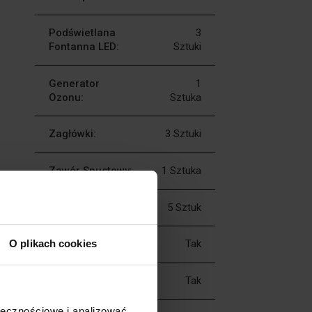
Podświetlana
3
Fontanna LED:
Sztuki
Generator
1
Ozonu:
Sztuka
Zagłówki:
3 Sztuki
Zawór Spustowy:
1 Sztuka
Zawór Dolotowy:
5 Sztuk
O plikach cookies
Pokrywa Termiczna:
Tak
Podstawa Dolna:
Tak
ołecznościowe i analizować