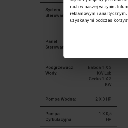
ruch w naszej witrynie. Inf
System
Balboa
reklamowym i analitycznym. 
Sterowania:
BP601G1 Lub
uzyskanymi podczas korzysta
Gecko YJ-3/YE-
3
Panel
Balboa TP600
Sterowania:
Lub Gecko
K300-2OP
Podgrzewacz
Balboa 1 X 3
Wody:
KW Lub
Gecko 1 X 3
KW
Pompa Wodna:
2 X 3 HP
Pompa
1 X 0,5
Cyrkulacyjna:
HP