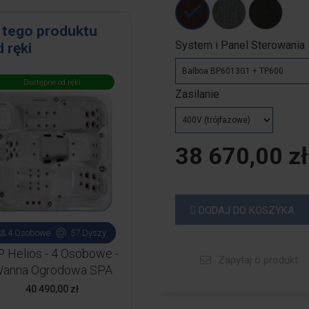
 tego produktu
System i Panel Sterowania
 ręki
Dostępne od ręki
Dostępne od ręki
Zasilanie
38 670,00 zł
DODAJ DO KOSZYKA
4 Osobowe
57 Dyszy
4 Osobowe
57 Dyszy
P Helios - 4 Osobowe -
VIP Helios - 4 Osobowe -
Zapytaj o produkt
anna Ogrodowa SPA
Wanna Ogrodowa SPA
Cena
Cena
40 490,00 zł
40 490,00 zł