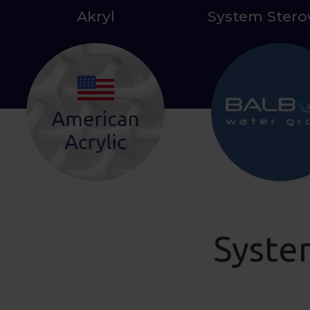
Akryl
System Ster
Syste