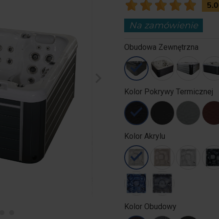
5.
Na zamówienie
Obudowa Zewnętrzna
chevron_right
Kolor Pokrywy Termicznej
Kolor Akrylu
Kolor Obudowy