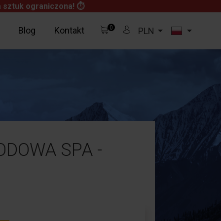
 sztuk ograniczona! ⏱
0


Blog
Kontakt
PLN
ODOWA SPA -
0,00 zł
Za darmo!
0,00 zł
Zobacz Koszyk