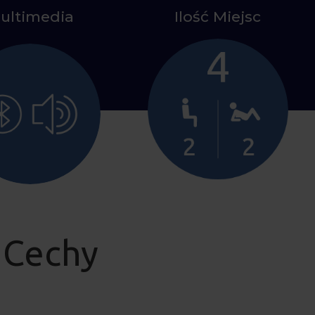
ultimedia
Ilość Miejsc
 Cechy