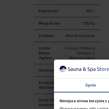
Pojemność:
900 L
Waga Brutto:
1280 Kg
Powłoka:
Akryl Amerykański
Liczba
4 Osoby (2 Miejsca
Miejsc
Siedzące, 2
Ogółem:
Miejsca Leżące)
Obudowa PVC:
Tak
Konstrukcja Stelażu Ze
Tak
Zgoda
Stali Nierdzewnej:
Dysze Ze Stali
57
Niniejsza strona korzysta z
Nierdzewnej:
Sztuk
Wykorzystujemy pliki cookie 