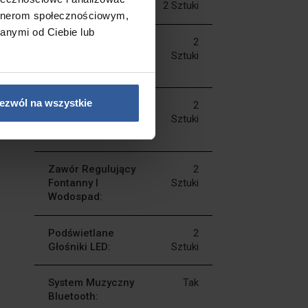
Wkład Filtra:
2 Sztuki
artnerom społecznościowym,
anymi od Ciebie lub
Zawór
2
Ukierunkowania
Sztuki
Wody:
ezwól na wszystkie
Zawór
2
Ukierunkowania
Sztuki
Powietrza:
Zawór Regulujący
2
Fontanny I
Sztuki
Wodospad:
Podświetlane
2
Głośniki LED:
Sztuki
System Muzyczny
Tak
Bluetooth: