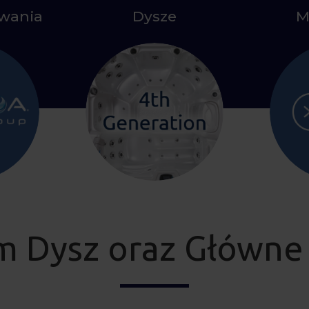
owania
Dysze
M
m Dysz oraz Główne