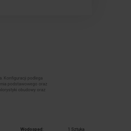
 Konfiguracji podlega
żenia podstawowego oraz
olorystyki obudowy oraz
Wodospad:
1 Sztuka