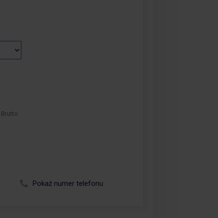
Brutto
Zadzwoń +48 664 113 007
Pokaż numer telefonu