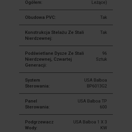
Ogółem:
Leżące)
Obudowa PVC:
Tak
Konstrukcja Stelażu Ze Stali
Tak
Nierdzewnej:
Podświetlane Dysze Ze Stali
96
Nierdzewnej, Czwartej
Sztuk
Generacji:
System
USA Balboa
Sterowania:
BP6013G2
Panel
USA Balboa TP
Sterowania:
600
Podgrzewacz
USA Balboa 1 X 3
Wody:
KW