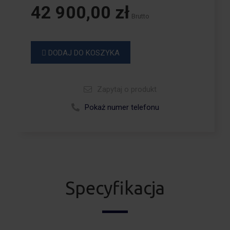
42 900,00 zł
Brutto
DODAJ DO KOSZYKA
Zapytaj o produkt
Zadzwoń +48 664 113 007
Pokaż numer telefonu
Specyfikacja