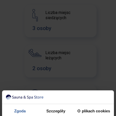
Liczba miejsc
siedzących
3 osoby
Liczba miejsc
leżących
2 osoby
Liczba Dysz
96 sztuk
Zgoda
Szczegóły
O plikach cookies