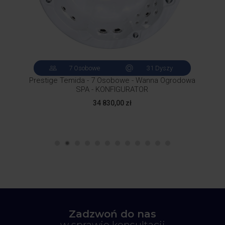
7 Osobowe
31 Dyszy
 -
Prestige Temida - 7 Osobowe - Wanna Ogrodowa
Com
SPA - KONFIGURATOR
Cena
34 830,00 zł
Zadzwoń do nas