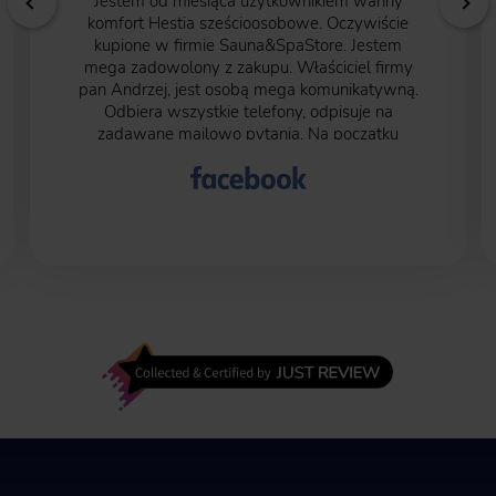
Jestem od miesiąca użytkownikiem wanny
komfort Hestia sześcioosobowe. Oczywiście
kupione w firmie Sauna&SpaStore. Jestem
mega zadowolony z zakupu. Właściciel firmy
pan Andrzej, jest osobą mega komunikatywną.
Odbiera wszystkie telefony, odpisuje na
zadawane mailowo pytania. Na początku
byłem pełen obaw ze względu na to, że trzeba
50% kwoty zapłacić przed rozpoczęciem
transakcji. Kolejne 50% kwoty przy wysłaniu
wanny na miejsce do mnie. Moje obawy były
bezpodstawne, wszystko przebiegło w jak
najlepszym porządku. Czas oczekiwania na
wannę to kilka miesięcy ale warto poczekać.
Najlepiej kąpać się po zmroku, wtedy
różnokolorowe oświetlenie wanny jak i fontann
zwala z nóg.