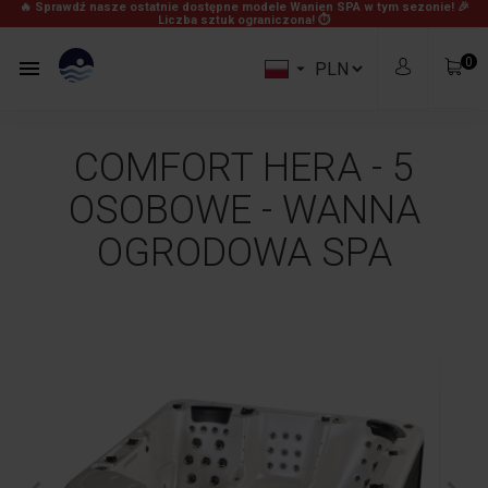
🔥 Sprawdź nasze ostatnie dostępne modele Wanien SPA w tym sezonie! 🎉
Liczba sztuk ograniczona! ⏱
0


COMFORT HERA - 5
OSOBOWE - WANNA
OGRODOWA SPA
0,00 zł
Produkty
Za darmo!
Wysyłka
0,00 zł
Razem
Zobacz Koszyk