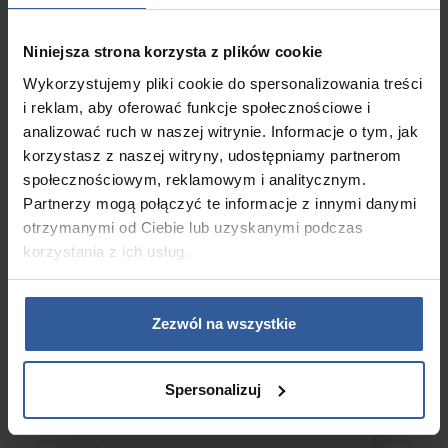
Niniejsza strona korzysta z plików cookie
Liczba podwodnego
oświetlenie LED
Wykorzystujemy pliki cookie do spersonalizowania treści
i reklam, aby oferować funkcje społecznościowe i
10 sztuk
analizować ruch w naszej witrynie. Informacje o tym, jak
korzystasz z naszej witryny, udostępniamy partnerom
społecznościowym, reklamowym i analitycznym.
Partnerzy mogą połączyć te informacje z innymi danymi
Pompa wodna
otrzymanymi od Ciebie lub uzyskanymi podczas
korzystania z ich usług.
2 x 3HP + 1 x 2HP
Zezwól na wszystkie
Pompa Cyrkulacyjna
Spersonalizuj
1 x 0,5 HP