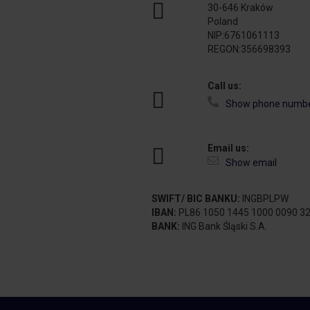
30-646 Kraków
Poland
NIP:6761061113
REGON:356698393
Call us:
+48 664 113
Show phone numb
Email us:
office@saunaspastore
Show email
SWIFT/ BIC BANKU:
INGBPLPW
IBAN:
PL86 1050 1445 1000 0090 3
BANK:
ING Bank Śląski S.A.