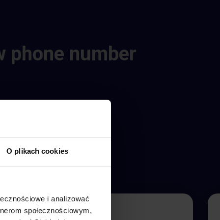
664-113-007
 phone number
O plikach cookies
ołecznościowe i analizować
artnerom społecznościowym,