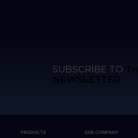
Najlepiej kąpać się po zmroku, wtedy
różnokolorowe oświetlenie wanny jak i
fontann zwala z nóg.
SUBSCRIBE TO
T
NEWSLETTER
PRODUCTS
OUR COMPANY