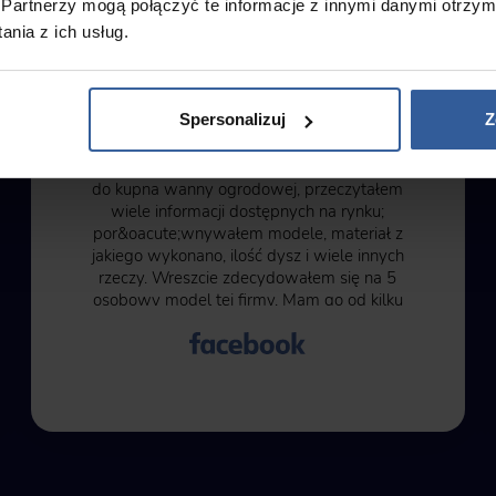
Partnerzy mogą połączyć te informacje z innymi danymi otrzym
Adrian
nia z ich usług.
Spersonalizuj
Z
Review from Facebook
Najlepszy zakup; od 3 lat przymierzałem się
do kupna wanny ogrodowej, przeczytałem
wiele informacji dostępnych na rynku;
por&oacute;wnywałem modele, materiał z
jakiego wykonano, ilość dysz i wiele innych
rzeczy. Wreszcie zdecydowałem się na 5
osobowy model tej firmy. Mam go od kilku
miesięcy, działa niezawodnie, panel
sterujący łatwy w obsłudze, kolorowe
światła, głośniki. Całość ocieplona, więc w
zimie woda nie zamarznie. Szybko się
nagrzewa max do 40 stopni.