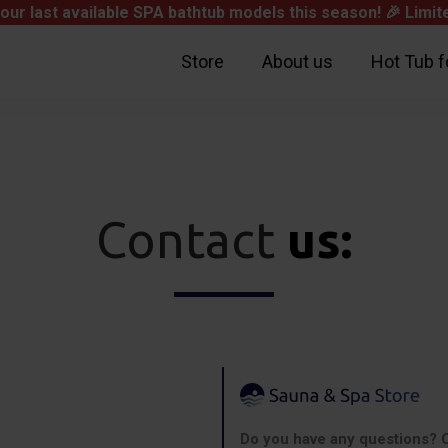
our last available SPA bathtub models this season! 🎉
Limite
Store
About us
Hot Tub f
Contact
us:
Subtotal
Shipping
Total
Do you have any questions? C