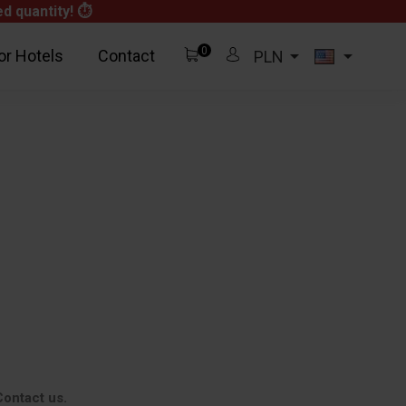
d quantity! ⏱
0


or Hotels
Contact
PLN
zł0.00
Free
zł0.00
View Cart
ontact us.