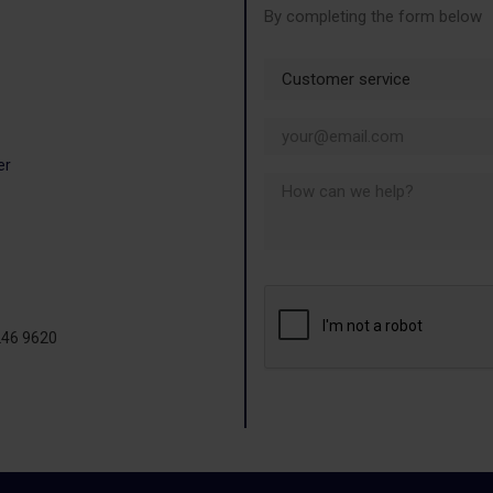
By completing the form below
 007
er
.com
246 9620