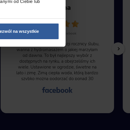
anymi od Ciebie lub
Karolina
ezwól na wszystkie
Review from Facebook
Mój prezent od męża z okazji rocznicy ślubu,
wanna z hydromasażem o jakiej marzyłam
od dawna. To był najlepszy wybór z
dostępnych na rynku, a obejrzeliśmy ich
wiele. Ustawione w ogrodzie, świetne na
lato i zimę. Zimą ciepła woda, którą bardzo
szybko można podgrzać do ponad 30
stopni i frajda jak na źródłach.