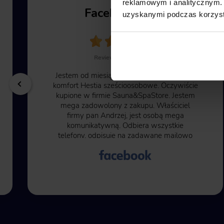
reklamowym i analitycznym. 
Facebook User
uzyskanymi podczas korzysta
Review from Facebook
Jestem od miesiąca użytkownikiem wanny
komfort Hestia sześcioosobowe. Oczywiście
kupione w firmie Sauna&SpaStore. Jestem
mega zadowolony z zakupu. Właściciel
firmy pan Andrzej, jest osobą mega
komunikatywną. Odbiera wszystkie
telefony, odpisuje na zadawane mailowo
pytania. Na początku byłem pełen obaw ze
względu na to, że trzeba 50% kwoty
zapłacić przed rozpoczęciem transakcji.
Kolejne 50% kwoty przy wysłaniu wanny
na miejsce do mnie. Moje obawy były
bezpodstawne, wszystko przebiegło w jak
najlepszym porządku. Czas oczekiwania na
wannę to kilka miesięcy ale warto poczekać.