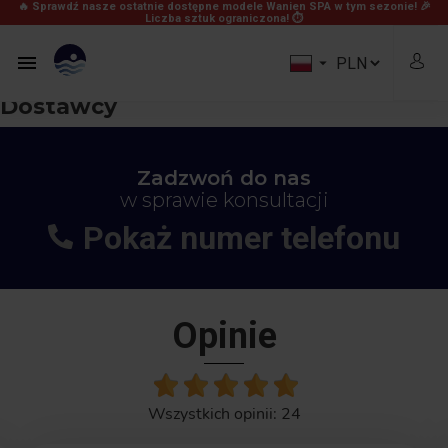
🔥 Sprawdź nasze ostatnie dostępne modele Wanien SPA w tym sezonie! 🎉
Liczba sztuk ograniczona! ⏱


Dostawcy
Zadzwoń do nas
w sprawie konsultacji
Pokaż numer telefonu
+48
664-113-007
Opinie
Wszystkich opinii: 24