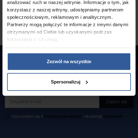
analizować ruch w naszej witrynie. Informacje o tym, jak
wannę to kilka miesięcy ale warto poczekać.
korzystasz z naszej witryny, udostępniamy partnerom
Najlepiej kąpać się po zmroku, wtedy
różnokolorowe oświetlenie wanny jak i fontann
społecznościowym, reklamowym i analitycznym.
zwala z nóg.
Partnerzy mogą połączyć te informacje z innymi danymi
otrzymanymi od Ciebie lub uzyskanymi podczas
korzystania z ich usług.
Zezwól na wszystkie
ZAPISZ SIĘ DO
Spersonalizuj
NEWSLETTERA
Zapoznałem się z
Polityką prywatności
i akceptuję
Regulamin