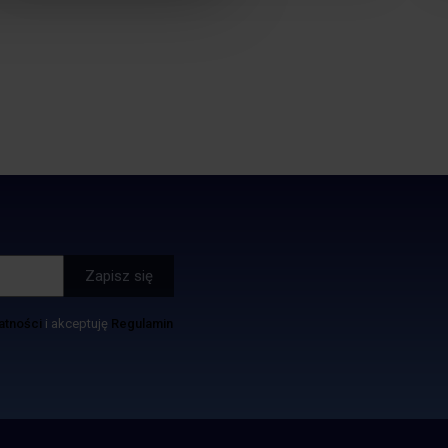
atności
i akceptuję
Regulamin