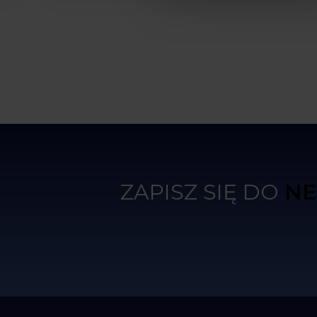
najlepszym porządku. Czas oczekiwania na
wannę to kilka miesięcy ale warto poczekać.
Najlepiej kąpać się po zmroku, wtedy
różnokolorowe oświetlenie wanny jak i
fontann zwala z nóg.
ZAPISZ SIĘ DO
NE