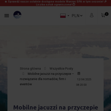
🔥 Sprawdź nasze ostatnie dostępne modele Wanien SPA w tym sezonie! 🎉
Liczba sztuk ograniczona! ⏱
0


Strona główna
Wszystkie Posty
Mobilne jacuzzi na przyczepie –
0,00 zł
Produkty
rozwiązanie dla nomadów, firm i
12/04/2025
Za darmo!
Wysyłka
eventów
08:20:00
0,00 zł
Razem
Mobilne jacuzzi na przyczepie
Zobacz Koszyk