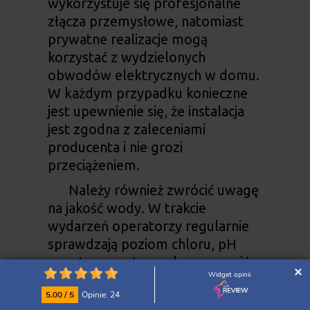
wykorzystuje się profesjonalne
złącza przemysłowe, natomiast
prywatne realizacje mogą
korzystać z wydzielonych
obwodów elektrycznych w domu.
W każdym przypadku konieczne
jest upewnienie się, że instalacja
jest zgodna z zaleceniami
producenta i nie grozi
przeciążeniem.
Należy również zwrócić uwagę
na jakość wody. W trakcie
wydarzeń operatorzy regularnie
sprawdzają poziom chloru, pH
oraz temperaturę, aby zapewnić
Widget opinii
higieniczne warunki kąpieli. W
5.00 / 5
Opinie: 24
przypadku wynajmu