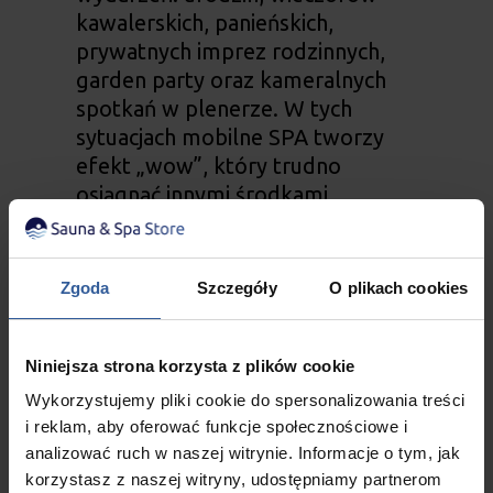
kawalerskich, panieńskich,
prywatnych imprez rodzinnych,
garden party oraz kameralnych
spotkań w plenerze. W tych
sytuacjach mobilne SPA tworzy
efekt „wow”, który trudno
osiągnąć innymi środkami.
Użytkownicy mają wrażenie, że
znajdują się w luksusowym
kurorcie, podczas gdy w
Zgoda
Szczegóły
O plikach cookies
rzeczywistości całość została
stworzona na terenie prywatnej
posesji lub wynajętej przestrzeni
Niniejsza strona korzysta z plików cookie
rekreacyjnej. Niezależnie od
Wykorzystujemy pliki cookie do spersonalizowania treści
charakteru wydarzenia mobilne
i reklam, aby oferować funkcje społecznościowe i
jacuzzi nadaje mu wyjątkową
analizować ruch w naszej witrynie. Informacje o tym, jak
atmosferę i zachęca do
korzystasz z naszej witryny, udostępniamy partnerom