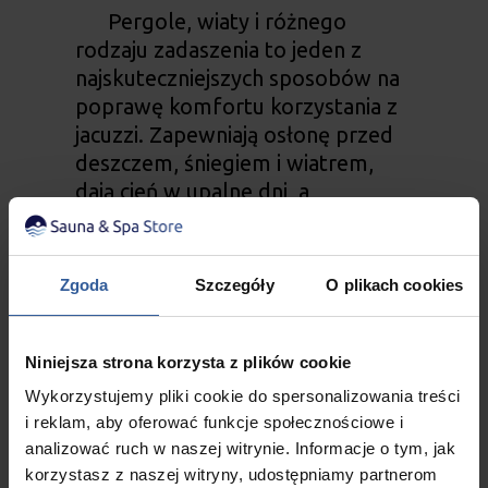
Pergole, wiaty i różnego
rodzaju zadaszenia to jeden z
najskuteczniejszych sposobów na
poprawę komfortu korzystania z
jacuzzi. Zapewniają osłonę przed
deszczem, śniegiem i wiatrem,
dają cień w upalne dni, a
jednocześnie dodają aranżacji
charakteru. Pod lekką konstrukcją
z drewna, kompozytu lub
Zgoda
Szczegóły
O plikach cookies
aluminium można ukryć nie tylko
wannę SPA, ale również część
strefy wypoczynkowej, dzięki
Niniejsza strona korzysta z plików cookie
czemu cała przestrzeń staje się
Wykorzystujemy pliki cookie do spersonalizowania treści
funkcjonalnym „pokojem” na
i reklam, aby oferować funkcje społecznościowe i
zewnątrz. Wybierając pergolę,
analizować ruch w naszej witrynie. Informacje o tym, jak
warto zwrócić uwagę na jej
korzystasz z naszej witryny, udostępniamy partnerom