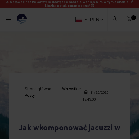
🔥 Sprawdź nasze ostatnie dostępne modele Wanien SPA w tym sezonie! 🎉
Liczba sztuk ograniczona! ⏱
0


Strona główna
Wszystkie
11/26/2025
Posty
0,00 zł
Produkty
12:43:00
Za darmo!
Wysyłka
0,00 zł
Razem
Jak wkomponować jacuzzi w
Zobacz Koszyk