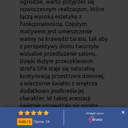
ogrodzie
, warto przyjrzeć się
nowoczesnym realizacjom, które
łączą wysoką estetykę z
funkcjonalnością. Częstym
motywem jest umieszczenie
wanny na krawędzi tarasu, tak aby
z perspektywy domu tworzyła
wizualne przedłużenie salonu.
Dzięki dużym przeszkleniom
strefa SPA staje się naturalną
kontynuacją przestrzeni dziennej,
a wieczorne światło z wnętrza
dodatkowo podkreśla jej
charakter. W takiej aranżacji
świetnie sprawdzają się proste
formy, ciemne okładziny,
Widget opinii
punktowe oświetlenie oraz
5.00 / 5
Opinie: 24
minimalistyczne meble.