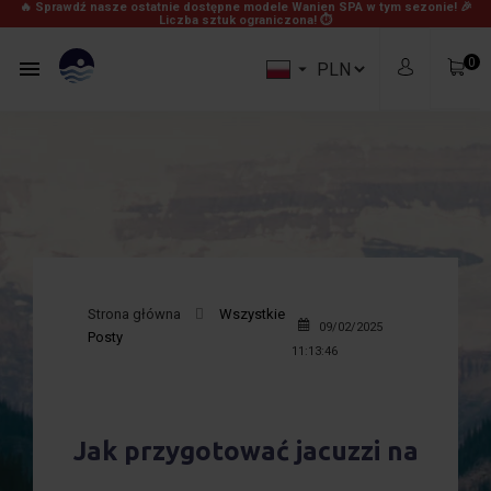
🔥 Sprawdź nasze ostatnie dostępne modele Wanien SPA w tym sezonie! 🎉
Liczba sztuk ograniczona! ⏱
0


Strona główna
Wszystkie
09/02/2025
Posty
0,00 zł
Produkty
11:13:46
Za darmo!
Wysyłka
0,00 zł
Razem
Jak przygotować jacuzzi na
Zobacz Koszyk