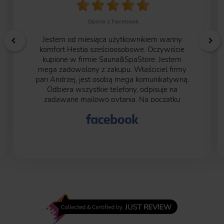
Opinia z Facebook
Jestem od miesiąca użytkownikiem wanny
komfort Hestia sześcioosobowe. Oczywiście
kupione w firmie Sauna&SpaStore. Jestem
mega zadowolony z zakupu. Właściciel firmy
pan Andrzej, jest osobą mega komunikatywną.
Odbiera wszystkie telefony, odpisuje na
zadawane mailowo pytania. Na początku
byłem pełen obaw ze względu na to, że trzeba
50% kwoty zapłacić przed rozpoczęciem
transakcji. Kolejne 50% kwoty przy wysłaniu
wanny na miejsce do mnie. Moje obawy były
bezpodstawne, wszystko przebiegło w jak
najlepszym porządku. Czas oczekiwania na
wannę to kilka miesięcy ale warto poczekać.
Najlepiej kąpać się po zmroku, wtedy
różnokolorowe oświetlenie wanny jak i fontann
zwala z nóg.