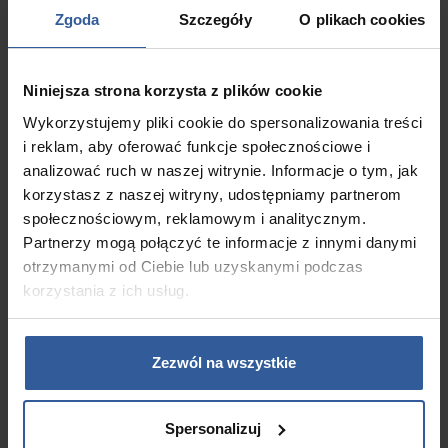
jacuzzi będzie działało
Zgoda
Szczegóły
O plikach cookies
bezawaryjnie i bez dodatkowych
kosztów napraw.
Niniejsza strona korzysta z plików cookie
Wykorzystujemy pliki cookie do spersonalizowania treści
Ochrona pokrywy i
i reklam, aby oferować funkcje społecznościowe i
obudowy
analizować ruch w naszej witrynie. Informacje o tym, jak
korzystasz z naszej witryny, udostępniamy partnerom
społecznościowym, reklamowym i analitycznym.
Pokrywa i obudowa jacuzzi to
Partnerzy mogą połączyć te informacje z innymi danymi
elementy najbardziej narażone na
otrzymanymi od Ciebie lub uzyskanymi podczas
działanie warunków
korzystania z ich usług.
atmosferycznych. Zimą muszą
zmierzyć się ze śniegiem, lodem,
wilgocią i dużymi różnicami
Zezwól na wszystkie
temperatur, dlatego wymagają
szczególnej ochrony.
Spersonalizuj
Pokrywę należy dokładnie