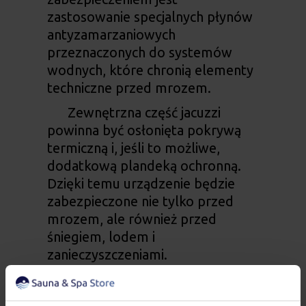
zastosowanie specjalnych płynów
antyzamarzaniowych
przeznaczonych do systemów
wodnych, które chronią elementy
techniczne przed mrozem.
Zewnętrzna część jacuzzi
powinna być osłonięta pokrywą
termiczną i, jeśli to możliwe,
dodatkową plandeką ochronną.
Dzięki temu urządzenie będzie
zabezpieczone nie tylko przed
mrozem, ale również przed
śniegiem, lodem i
zanieczyszczeniami.
Dobre zabezpieczenie przed
zimą to gwarancja, że wiosną