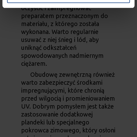
oczyścić i zaimpregnować
preparatem przeznaczonym do
materiału, z którego została
wykonana. Warto regularnie
usuwać z niej śnieg i lód, aby
uniknąć odkształceń
spowodowanych nadmiernym
ciężarem.
Obudowę zewnętrzną również
warto zabezpieczyć środkami
impregnującymi, które chronią
przed wilgocią i promieniowaniem
UV. Dobrym pomysłem jest także
zastosowanie dodatkowej
plandeki lub specjalnego
pokrowca zimowego, który osłoni